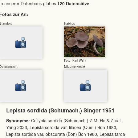
In unserer Datenbank gibt es
120 Datensätze
.
Fotos zur Art:
Standort
Habitus
Foto: Karl Wehr
Detailansicht
Mikromerkmale
Lepista sordida (Schumach.) Singer 1951
Synonyme:
Collybia sordida (Schumach.) Z.M. He & Zhu L.
Yang 2023, Lepista sordida var. lilacea (Quél.) Bon 1980,
Lepista sordida var. obscurata (Bon) Bon 1980, Lepista tarda