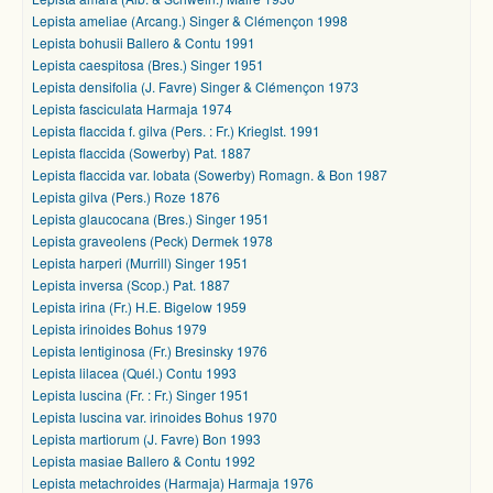
Lepista ameliae (Arcang.) Singer & Clémençon 1998
Lepista bohusii Ballero & Contu 1991
Lepista caespitosa (Bres.) Singer 1951
Lepista densifolia (J. Favre) Singer & Clémençon 1973
Lepista fasciculata Harmaja 1974
Lepista flaccida f. gilva (Pers. : Fr.) Krieglst. 1991
Lepista flaccida (Sowerby) Pat. 1887
Lepista flaccida var. lobata (Sowerby) Romagn. & Bon 1987
Lepista gilva (Pers.) Roze 1876
Lepista glaucocana (Bres.) Singer 1951
Lepista graveolens (Peck) Dermek 1978
Lepista harperi (Murrill) Singer 1951
Lepista inversa (Scop.) Pat. 1887
Lepista irina (Fr.) H.E. Bigelow 1959
Lepista irinoides Bohus 1979
Lepista lentiginosa (Fr.) Bresinsky 1976
Lepista lilacea (Quél.) Contu 1993
Lepista luscina (Fr. : Fr.) Singer 1951
Lepista luscina var. irinoides Bohus 1970
Lepista martiorum (J. Favre) Bon 1993
Lepista masiae Ballero & Contu 1992
Lepista metachroides (Harmaja) Harmaja 1976