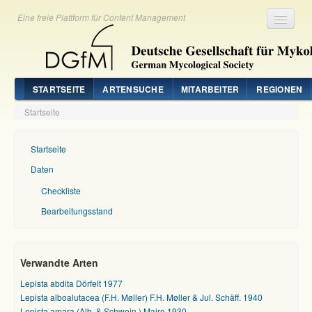
Eine freie Plattform für Content Management
Registrieren
Login
STARTSEITE
ARTENSUCHE
MITARBEITER
REGIONEN
Startseite
Startseite
Daten
Checkliste
Bearbeitungsstand
Verwandte Arten
Lepista abdita Dörfelt 1977
Lepista alboalutacea (F.H. Møller) F.H. Møller & Jul. Schäff. 1940
Lepista amara (Alb. & Schwein.) Maire 1930