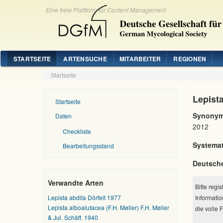
Eine freie Plattform für Content Management
STARTSEITE
ARTENSUCHE
MITARBEITER
REGIONEN
Startseite
Lepist
Startseite
Synonym
Daten
2012
Checkliste
Systemat
Bearbeitungsstand
Deutsch
Verwandte Arten
Bitte regi
Lepista abdita Dörfelt 1977
Informatio
Lepista alboalutacea (F.H. Møller) F.H. Møller
die volle 
& Jul. Schäff. 1940