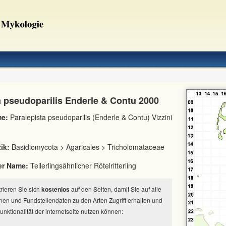
a pseudoparilis Enderle & Contu 2000
e:
Paralepista pseudoparilis (Enderle & Contu) Vizzini
ik:
Basidiomycota > Agaricales > Tricholomataceae
er Name:
Tellerlingsähnlicher Rötelritterling
strieren Sie sich
kostenlos
auf den Seiten, damit Sie auf alle
nen und Fundstellendaten zu den Arten Zugriff erhalten und
Funktionalität der internetseite nutzen können: