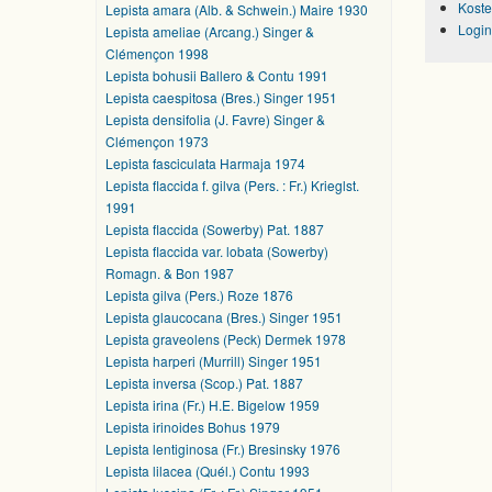
Koste
Lepista amara (Alb. & Schwein.) Maire 1930
Login
Lepista ameliae (Arcang.) Singer &
Clémençon 1998
Lepista bohusii Ballero & Contu 1991
Lepista caespitosa (Bres.) Singer 1951
Lepista densifolia (J. Favre) Singer &
Clémençon 1973
Lepista fasciculata Harmaja 1974
Lepista flaccida f. gilva (Pers. : Fr.) Krieglst.
1991
Lepista flaccida (Sowerby) Pat. 1887
Lepista flaccida var. lobata (Sowerby)
Romagn. & Bon 1987
Lepista gilva (Pers.) Roze 1876
Lepista glaucocana (Bres.) Singer 1951
Lepista graveolens (Peck) Dermek 1978
Lepista harperi (Murrill) Singer 1951
Lepista inversa (Scop.) Pat. 1887
Lepista irina (Fr.) H.E. Bigelow 1959
Lepista irinoides Bohus 1979
Lepista lentiginosa (Fr.) Bresinsky 1976
Lepista lilacea (Quél.) Contu 1993