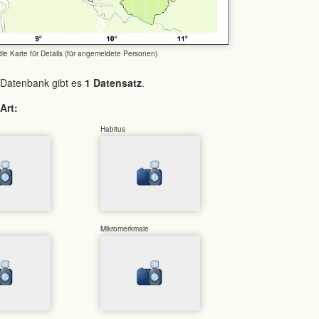
 die Karte für Details (für angemeldete Personen)
 Datenbank gibt es
1 Datensatz
.
Art:
Habitus
Mikromerkmale