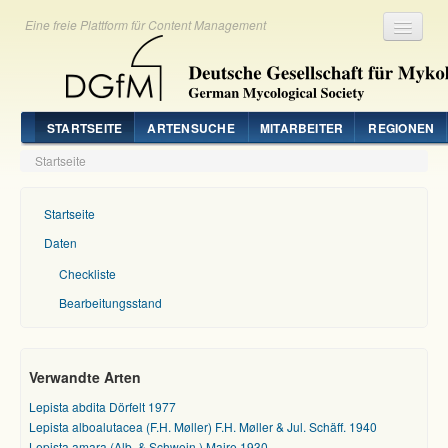
Eine freie Plattform für Content Management
Registrieren
Login
STARTSEITE
ARTENSUCHE
MITARBEITER
REGIONEN
Startseite
Startseite
Daten
Checkliste
Bearbeitungsstand
Verwandte Arten
Lepista abdita Dörfelt 1977
Lepista alboalutacea (F.H. Møller) F.H. Møller & Jul. Schäff. 1940
Lepista amara (Alb. & Schwein.) Maire 1930