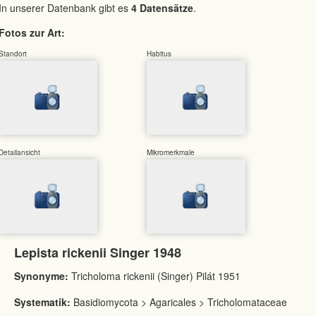
In unserer Datenbank gibt es
4 Datensätze
.
Fotos zur Art:
Standort
Habitus
Detailansicht
Mikromerkmale
Lepista rickenii Singer 1948
Synonyme:
Tricholoma rickenii (Singer) Pilát 1951
Systematik:
Basidiomycota > Agaricales > Tricholomataceae