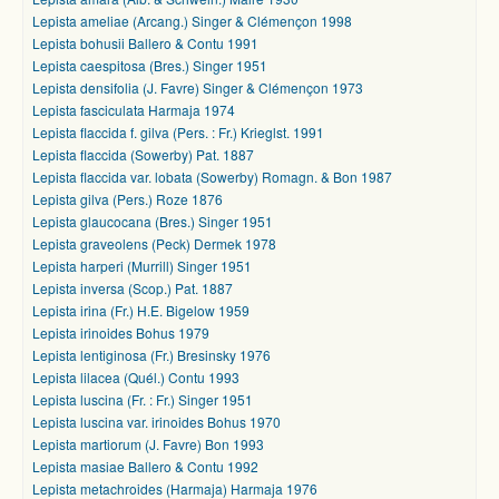
Lepista ameliae (Arcang.) Singer & Clémençon 1998
Lepista bohusii Ballero & Contu 1991
Lepista caespitosa (Bres.) Singer 1951
Lepista densifolia (J. Favre) Singer & Clémençon 1973
Lepista fasciculata Harmaja 1974
Lepista flaccida f. gilva (Pers. : Fr.) Krieglst. 1991
Lepista flaccida (Sowerby) Pat. 1887
Lepista flaccida var. lobata (Sowerby) Romagn. & Bon 1987
Lepista gilva (Pers.) Roze 1876
Lepista glaucocana (Bres.) Singer 1951
Lepista graveolens (Peck) Dermek 1978
Lepista harperi (Murrill) Singer 1951
Lepista inversa (Scop.) Pat. 1887
Lepista irina (Fr.) H.E. Bigelow 1959
Lepista irinoides Bohus 1979
Lepista lentiginosa (Fr.) Bresinsky 1976
Lepista lilacea (Quél.) Contu 1993
Lepista luscina (Fr. : Fr.) Singer 1951
Lepista luscina var. irinoides Bohus 1970
Lepista martiorum (J. Favre) Bon 1993
Lepista masiae Ballero & Contu 1992
Lepista metachroides (Harmaja) Harmaja 1976