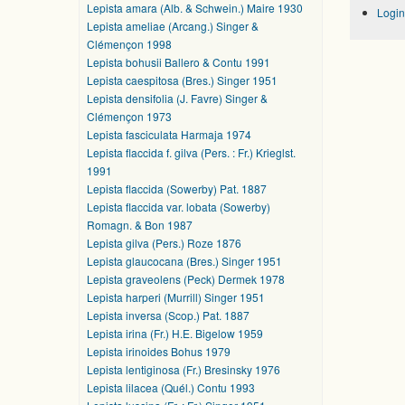
Lepista amara (Alb. & Schwein.) Maire 1930
Login
Lepista ameliae (Arcang.) Singer &
Clémençon 1998
Lepista bohusii Ballero & Contu 1991
Lepista caespitosa (Bres.) Singer 1951
Lepista densifolia (J. Favre) Singer &
Clémençon 1973
Lepista fasciculata Harmaja 1974
Lepista flaccida f. gilva (Pers. : Fr.) Krieglst.
1991
Lepista flaccida (Sowerby) Pat. 1887
Lepista flaccida var. lobata (Sowerby)
Romagn. & Bon 1987
Lepista gilva (Pers.) Roze 1876
Lepista glaucocana (Bres.) Singer 1951
Lepista graveolens (Peck) Dermek 1978
Lepista harperi (Murrill) Singer 1951
Lepista inversa (Scop.) Pat. 1887
Lepista irina (Fr.) H.E. Bigelow 1959
Lepista irinoides Bohus 1979
Lepista lentiginosa (Fr.) Bresinsky 1976
Lepista lilacea (Quél.) Contu 1993