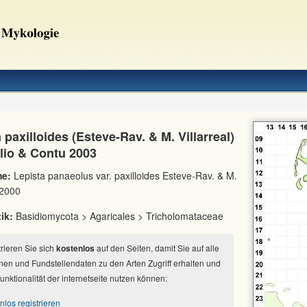
 paxilloides (Esteve-Rav. & M. Villarreal)
lio & Contu 2003
e:
Lepista panaeolus var. paxilloides Esteve-Rav. & M.
 2000
ik:
Basidiomycota > Agaricales > Tricholomataceae
strieren Sie sich
kostenlos
auf den Seiten, damit Sie auf alle
nen und Fundstellendaten zu den Arten Zugriff erhalten und
Funktionalität der internetseite nutzen können:
nlos registrieren