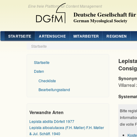
Eine freie Plattform für Content Management
STARTSEITE
ARTENSUCHE
MITARBEITER
REGIONEN
Startseite
Lepista
Startseite
Consig
Daten
Synonym
Checkliste
Villarreal
Bearbeitungsstand
Systemat
Bitte regi
Verwandte Arten
Informatio
Lepista abdita Dörfelt 1977
die volle 
Lepista alboalutacea (F.H. Møller) F.H. Møller
& Jul. Schäff. 1940
Koste