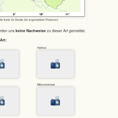
 die Karte für Details (für angemeldete Personen)
urden uns
keine Nachweise
zu dieser Art gemeldet.
Art:
Habitus
Mikromerkmale