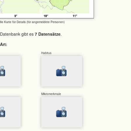
 die Karte für Details (für angemeldete Personen)
 Datenbank gibt es
7 Datensätze
.
Art:
Habitus
Mikromerkmale