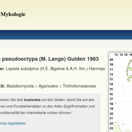
a pseudoectypa (M. Lange) Gulden 1983
e:
Lepista subalpina (H.E. Bigelow & A.H. Sm.) Harmaja
ik:
Basidiomycota > Agaricales > Tricholomataceae
strieren Sie sich
kostenlos
auf den Seiten, damit Sie auf alle
nen und Fundstellendaten zu den Arten Zugriff erhalten und
Funktionalität der internetseite nutzen können:
nlos registrieren