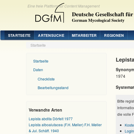
Eine freie Plattform für Content Management
STARTSEITE
ARTENSUCHE
MITARBEITER
REGIONEN
Startseite
Lepist
Startseite
Synonym
Daten
1974
Checkliste
Systemat
Bearbeitungsstand
Bitte regi
Informatio
Verwandte Arten
die volle 
Lepista abdita Dörfelt 1977
Lepista alboalutacea (F.H. Møller) F.H. Møller
Koste
& Jul. Schäff. 1940
Login