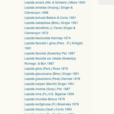
Lepista amara (Alb. & Schwein.) Maire 1930
Lepista ameliae (Arcang.) Singer &
Clémençon 1998
Lepista bohusii Ballero & Contu 1991
Lepista caespitosa (Bres.) Singer 1951
Lepista densifolia (J. Favre) Singer &
Clémençon 1973
Lepista fasciculata Harmaja 1974
Lepista flaccida f. gilva (Pers. : Fr.) Krieglst.
1991
Lepista flaccida (Sowerby) Pat. 1887
Lepista flaccida var. lobata (Sowerby)
Romagn. & Bon 1987
Lepista gilva (Pers.) Roze 1876
Lepista glaucocana (Bres.) Singer 1951
Lepista graveolens (Peck) Dermek 1978
Lepista harperi (Murrill) Singer 1951
Lepista inversa (Scop.) Pat. 1887
Lepista irina (Fr.) H.E. Bigelow 1959
Lepista irinoides Bohus 1979
Lepista lentiginosa (Fr.) Bresinsky 1976
Lepista lilacea (Quél.) Contu 1993