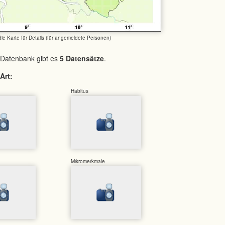
 die Karte für Details (für angemeldete Personen)
 Datenbank gibt es
5 Datensätze
.
Art:
Habitus
Mikromerkmale