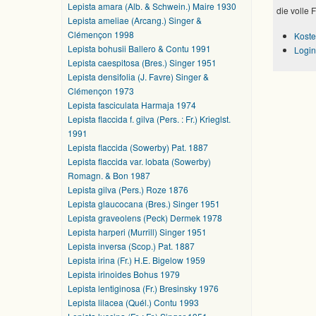
Lepista amara (Alb. & Schwein.) Maire 1930
die volle 
Lepista ameliae (Arcang.) Singer &
Clémençon 1998
Koste
Lepista bohusii Ballero & Contu 1991
Login
Lepista caespitosa (Bres.) Singer 1951
Lepista densifolia (J. Favre) Singer &
Clémençon 1973
Lepista fasciculata Harmaja 1974
Lepista flaccida f. gilva (Pers. : Fr.) Krieglst.
1991
Lepista flaccida (Sowerby) Pat. 1887
Lepista flaccida var. lobata (Sowerby)
Romagn. & Bon 1987
Lepista gilva (Pers.) Roze 1876
Lepista glaucocana (Bres.) Singer 1951
Lepista graveolens (Peck) Dermek 1978
Lepista harperi (Murrill) Singer 1951
Lepista inversa (Scop.) Pat. 1887
Lepista irina (Fr.) H.E. Bigelow 1959
Lepista irinoides Bohus 1979
Lepista lentiginosa (Fr.) Bresinsky 1976
Lepista lilacea (Quél.) Contu 1993