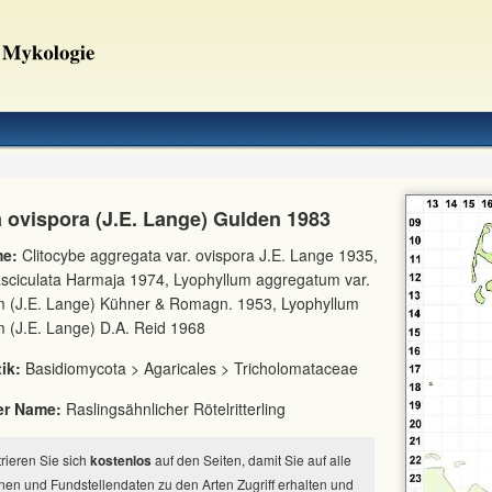
a ovispora (J.E. Lange) Gulden 1983
e:
Clitocybe aggregata var. ovispora J.E. Lange 1935,
asciculata Harmaja 1974, Lyophyllum aggregatum var.
m (J.E. Lange) Kühner & Romagn. 1953, Lyophyllum
 (J.E. Lange) D.A. Reid 1968
ik:
Basidiomycota > Agaricales > Tricholomataceae
er Name:
Raslingsähnlicher Rötelritterling
strieren Sie sich
kostenlos
auf den Seiten, damit Sie auf alle
nen und Fundstellendaten zu den Arten Zugriff erhalten und