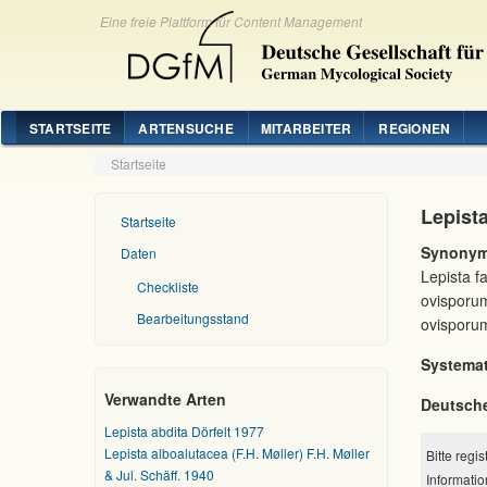
Eine freie Plattform für Content Management
STARTSEITE
ARTENSUCHE
MITARBEITER
REGIONEN
Startseite
Lepist
Startseite
Synonym
Daten
Lepista f
Checkliste
ovisporu
Bearbeitungsstand
ovisporum
Systemat
Verwandte Arten
Deutsch
Lepista abdita Dörfelt 1977
Lepista alboalutacea (F.H. Møller) F.H. Møller
Bitte regi
& Jul. Schäff. 1940
Informatio