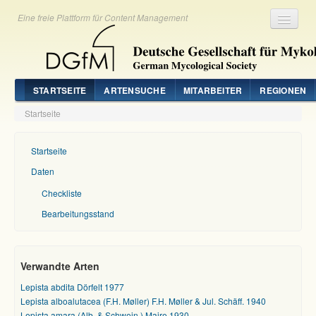
Eine freie Plattform für Content Management
Registrieren
Login
STARTSEITE
ARTENSUCHE
MITARBEITER
REGIONEN
Startseite
Startseite
Daten
Checkliste
Bearbeitungsstand
Verwandte Arten
Lepista abdita Dörfelt 1977
Lepista alboalutacea (F.H. Møller) F.H. Møller & Jul. Schäff. 1940
Lepista amara (Alb. & Schwein.) Maire 1930