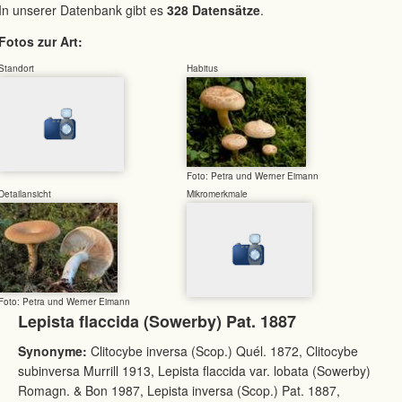
In unserer Datenbank gibt es
328 Datensätze
.
Fotos zur Art:
Standort
Habitus
Foto: Petra und Werner Eimann
Detailansicht
Mikromerkmale
Foto: Petra und Werner Eimann
Lepista flaccida (Sowerby) Pat. 1887
Synonyme:
Clitocybe inversa (Scop.) Quél. 1872, Clitocybe
subinversa Murrill 1913, Lepista flaccida var. lobata (Sowerby)
Romagn. & Bon 1987, Lepista inversa (Scop.) Pat. 1887,