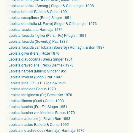
Lepista ameliae (Arcang.) Singer & Clémençon 1998
Lepista bohusii Ballero & Contu 1991
Lepista caespitosa (Bres.) Singer 1951
Lepista densifolia (J. Favre) Singer & Clémençon 1973
Lepista fasciculata Harmaja 1974
Lepista flaccida f. gilva (Pers. : Fr.) Krieglst. 1991
Lepista flaccida (Sowerby) Pat. 1887
Lepista flaccida var. lobata (Sowerby) Romagn. & Bon 1987
Lepista gilva (Pers.) Roze 1876
Lepista glaucocana (Bres.) Singer 1951
Lepista graveolens (Peck) Dermek 1978
Lepista harperi (Murrill) Singer 1951
Lepista inversa (Scop.) Pat. 1887
Lepista irina (Fr.) H.E. Bigelow 1959
Lepista irinoides Bohus 1979
Lepista lentiginosa (Fr.) Bresinsky 1976
Lepista lilacea (Quél.) Contu 1993
Lepista luscina (Fr. : Fr.) Singer 1951
Lepista luscina var. irinoides Bohus 1970
Lepista martiorum (J. Favre) Bon 1993
Lepista masiae Ballero & Contu 1992
Lepista metachroides (Harmaja) Harmaja 1976