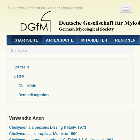
Eine freie Plattform für Content Management
Registrieren
Login
STARTSEITE
ARTENSUCHE
MITARBEITER
REGIONEN
Startseite
Startseite
Daten
Checkliste
Bearbeitungsstand
Verwandte Arten
Cheilymenia albescens Dissing & Raitv. 1973
Cheilymenia asteropila J. Moravec 1990
Cheilymenia aurantiacorubra K.S. Thind & S.C. Kaushal 1981