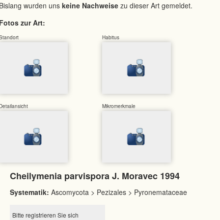
Bislang wurden uns
keine Nachweise
zu dieser Art gemeldet.
Fotos zur Art:
Standort
Habitus
Detailansicht
Mikromerkmale
Cheilymenia parvispora J. Moravec 1994
Systematik:
Ascomycota > Pezizales > Pyronemataceae
Bitte registrieren Sie sich