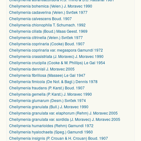
Cheilymenia bohemica (Velen.) J. Moravec 1990
Cheilymenia cadaverina (Velen.) Svrček 1977
Cheilymenia calvescens Boud. 1907
Cheilymenia chionophila T. Schumach. 1992
Cheilymenia ciliata (Boud.) Maas Geest. 1969
Cheilymenia citrinella (Velen.) Svrček 1977
Cheilymenia coprinaria (Cooke) Boud. 1907
Cheilymenia coprinaria var. megaspora Gamundí 1972
Cheilymenia crassistriata (J. Moravec) J. Moravec 1990
Cheilymenia crucipila (Cooke & W. Phillips) Le Gal 1954
Cheilymenia dennisii J. Moravec 2005
Cheilymenia fibrillosa (Massee) Le Gal 1947
Cheilymenia fimicola (De Not. & Bagl.) Dennis 1978
Cheilymenia fraudans (P. Karst.) Boud. 1907
Cheilymenia gemella (P. Karst.) J. Moravec 1990
Cheilymenia glumarum (Desm.) Svrček 1974
Cheilymenia granulata (Bull.) J. Moravec 1990
Cheilymenia granulata var. elaphorum (Rehm) J. Moravec 2005
Cheilymenia granulata var. sordida (J. Moravec) J. Moravec 2005
Cheilymenia humarioides (Rehm) Gamundi 1972
Cheilymenia hyalochaeta (Speg.) Gamundi 1960
Cheilymenia insignis (P. Crouan & H. Crouan) Boud. 1907