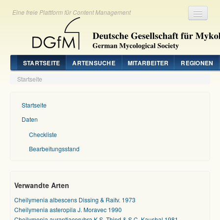
Eine freie Plattform für Content Management
Registrieren
Login
STARTSEITE
ARTENSUCHE
MITARBEITER
REGIONEN
Startseite
Startseite
Daten
Checkliste
Bearbeitungsstand
Verwandte Arten
Cheilymenia albescens Dissing & Raitv. 1973
Cheilymenia asteropila J. Moravec 1990
Cheilymenia aurantiacorubra K.S. Thind & S.C. Kaushal 1981