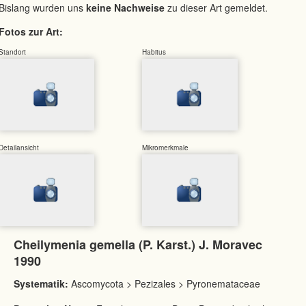
Bislang wurden uns
keine Nachweise
zu dieser Art gemeldet.
Fotos zur Art:
Standort
Habitus
Detailansicht
Mikromerkmale
Cheilymenia gemella (P. Karst.) J. Moravec
1990
Systematik:
Ascomycota > Pezizales > Pyronemataceae