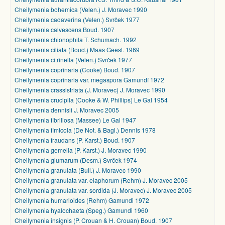
Cheilymenia bohemica (Velen.) J. Moravec 1990
Cheilymenia cadaverina (Velen.) Svrček 1977
Cheilymenia calvescens Boud. 1907
Cheilymenia chionophila T. Schumach. 1992
Cheilymenia ciliata (Boud.) Maas Geest. 1969
Cheilymenia citrinella (Velen.) Svrček 1977
Cheilymenia coprinaria (Cooke) Boud. 1907
Cheilymenia coprinaria var. megaspora Gamundí 1972
Cheilymenia crassistriata (J. Moravec) J. Moravec 1990
Cheilymenia crucipila (Cooke & W. Phillips) Le Gal 1954
Cheilymenia dennisii J. Moravec 2005
Cheilymenia fibrillosa (Massee) Le Gal 1947
Cheilymenia fimicola (De Not. & Bagl.) Dennis 1978
Cheilymenia fraudans (P. Karst.) Boud. 1907
Cheilymenia gemella (P. Karst.) J. Moravec 1990
Cheilymenia glumarum (Desm.) Svrček 1974
Cheilymenia granulata (Bull.) J. Moravec 1990
Cheilymenia granulata var. elaphorum (Rehm) J. Moravec 2005
Cheilymenia granulata var. sordida (J. Moravec) J. Moravec 2005
Cheilymenia humarioides (Rehm) Gamundi 1972
Cheilymenia hyalochaeta (Speg.) Gamundi 1960
Cheilymenia insignis (P. Crouan & H. Crouan) Boud. 1907