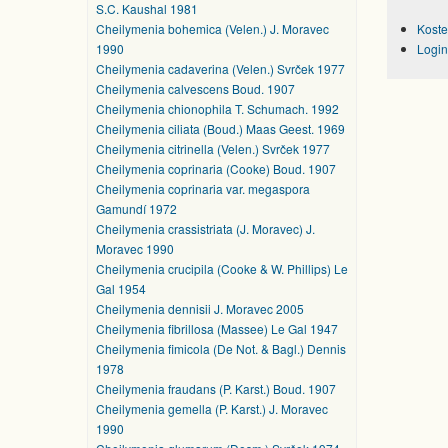
S.C. Kaushal 1981
Cheilymenia bohemica (Velen.) J. Moravec
Koste
1990
Login
Cheilymenia cadaverina (Velen.) Svrček 1977
Cheilymenia calvescens Boud. 1907
Cheilymenia chionophila T. Schumach. 1992
Cheilymenia ciliata (Boud.) Maas Geest. 1969
Cheilymenia citrinella (Velen.) Svrček 1977
Cheilymenia coprinaria (Cooke) Boud. 1907
Cheilymenia coprinaria var. megaspora
Gamundí 1972
Cheilymenia crassistriata (J. Moravec) J.
Moravec 1990
Cheilymenia crucipila (Cooke & W. Phillips) Le
Gal 1954
Cheilymenia dennisii J. Moravec 2005
Cheilymenia fibrillosa (Massee) Le Gal 1947
Cheilymenia fimicola (De Not. & Bagl.) Dennis
1978
Cheilymenia fraudans (P. Karst.) Boud. 1907
Cheilymenia gemella (P. Karst.) J. Moravec
1990