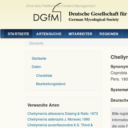
Eine freie Plattform für Content Management
STARTSEITE
ARTENSUCHE
MITARBEITER
REGIONEN
Startseite
Cheilym
Startseite
Synonym
Daten
Coprobia 
Checkliste
Pers. 18
Bearbeitungsstand
Systemat
Deutsch
Verwandte Arten
Cheilymenia albescens Dissing & Raitv. 1973
Bitte regi
Cheilymenia asteropila J. Moravec 1990
Informatio
Cheilymenia aurantiacorubra K.S. Thind &
die volle 