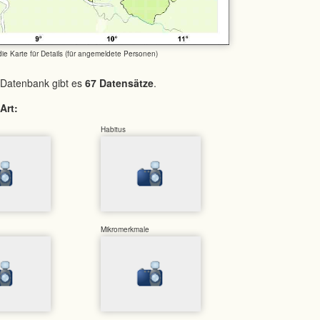
 die Karte für Details (für angemeldete Personen)
 Datenbank gibt es
67 Datensätze
.
Art:
Habitus
Mikromerkmale