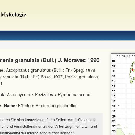
enia granulata (Bull.) J. Moravec 1990
e:
Ascophanus granulatus (Bull. : Fr.) Speg. 1878,
granulata (Bull. : Fr.) Boud. 1907, Peziza granulosa
01
ik:
Ascomycota > Pezizales > Pyronemataceae
er Name:
Körniger Rinderdungbecherling
strieren Sie sich
kostenlos
auf den Seiten, damit Sie auf alle
nen und Fundstellendaten zu den Arten Zugriff erhalten und
Funktionalität der internetseite nutzen können: