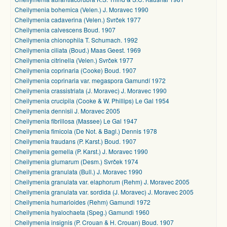
Cheilymenia bohemica (Velen.) J. Moravec 1990
Cheilymenia cadaverina (Velen.) Svrček 1977
Cheilymenia calvescens Boud. 1907
Cheilymenia chionophila T. Schumach. 1992
Cheilymenia ciliata (Boud.) Maas Geest. 1969
Cheilymenia citrinella (Velen.) Svrček 1977
Cheilymenia coprinaria (Cooke) Boud. 1907
Cheilymenia coprinaria var. megaspora Gamundí 1972
Cheilymenia crassistriata (J. Moravec) J. Moravec 1990
Cheilymenia crucipila (Cooke & W. Phillips) Le Gal 1954
Cheilymenia dennisii J. Moravec 2005
Cheilymenia fibrillosa (Massee) Le Gal 1947
Cheilymenia fimicola (De Not. & Bagl.) Dennis 1978
Cheilymenia fraudans (P. Karst.) Boud. 1907
Cheilymenia gemella (P. Karst.) J. Moravec 1990
Cheilymenia glumarum (Desm.) Svrček 1974
Cheilymenia granulata (Bull.) J. Moravec 1990
Cheilymenia granulata var. elaphorum (Rehm) J. Moravec 2005
Cheilymenia granulata var. sordida (J. Moravec) J. Moravec 2005
Cheilymenia humarioides (Rehm) Gamundi 1972
Cheilymenia hyalochaeta (Speg.) Gamundi 1960
Cheilymenia insignis (P. Crouan & H. Crouan) Boud. 1907