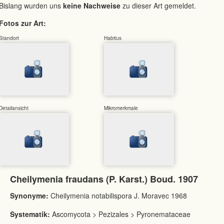
Bislang wurden uns
keine Nachweise
zu dieser Art gemeldet.
Fotos zur Art:
Standort
Habitus
Detailansicht
Mikromerkmale
Cheilymenia fraudans (P. Karst.) Boud. 1907
Synonyme:
Cheilymenia notabilispora J. Moravec 1968
Systematik:
Ascomycota > Pezizales > Pyronemataceae