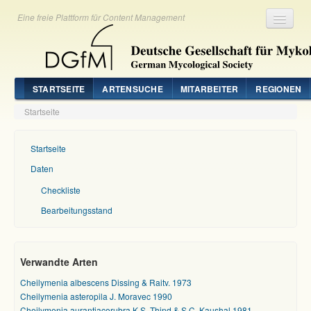
Eine freie Plattform für Content Management
Registrieren
Login
STARTSEITE
ARTENSUCHE
MITARBEITER
REGIONEN
Startseite
Startseite
Daten
Checkliste
Bearbeitungsstand
Verwandte Arten
Cheilymenia albescens Dissing & Raitv. 1973
Cheilymenia asteropila J. Moravec 1990
Cheilymenia aurantiacorubra K.S. Thind & S.C. Kaushal 1981