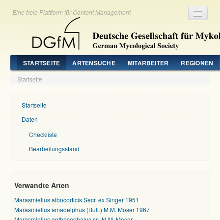
Eine freie Plattform für Content Management
Registrieren
Login
STARTSEITE
ARTENSUCHE
MITARBEITER
REGIONEN
Startseite
Startseite
Daten
Checkliste
Bearbeitungsstand
Verwandte Arten
Marasmiellus albocorticis Secr. ex Singer 1951
Marasmiellus amadelphus (Bull.) M.M. Moser 1967
Marasmiellus anthocephalus ss. M.M. Moser