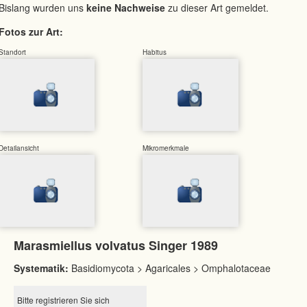
Bislang wurden uns
keine Nachweise
zu dieser Art gemeldet.
Fotos zur Art:
Standort
Habitus
Detailansicht
Mikromerkmale
Marasmiellus volvatus Singer 1989
Systematik:
Basidiomycota > Agaricales > Omphalotaceae
Bitte registrieren Sie sich