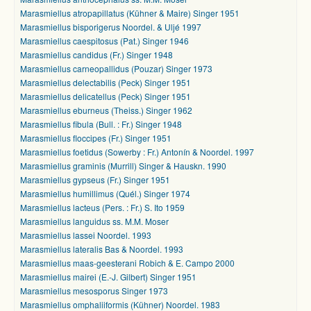
Marasmiellus atropapillatus (Kühner & Maire) Singer 1951
Marasmiellus bisporigerus Noordel. & Uljé 1997
Marasmiellus caespitosus (Pat.) Singer 1946
Marasmiellus candidus (Fr.) Singer 1948
Marasmiellus carneopallidus (Pouzar) Singer 1973
Marasmiellus delectabilis (Peck) Singer 1951
Marasmiellus delicatellus (Peck) Singer 1951
Marasmiellus eburneus (Theiss.) Singer 1962
Marasmiellus fibula (Bull. : Fr.) Singer 1948
Marasmiellus floccipes (Fr.) Singer 1951
Marasmiellus foetidus (Sowerby : Fr.) Antonín & Noordel. 1997
Marasmiellus graminis (Murrill) Singer & Hauskn. 1990
Marasmiellus gypseus (Fr.) Singer 1951
Marasmiellus humillimus (Quél.) Singer 1974
Marasmiellus lacteus (Pers. : Fr.) S. Ito 1959
Marasmiellus languidus ss. M.M. Moser
Marasmiellus lassei Noordel. 1993
Marasmiellus lateralis Bas & Noordel. 1993
Marasmiellus maas-geesterani Robich & E. Campo 2000
Marasmiellus mairei (E.-J. Gilbert) Singer 1951
Marasmiellus mesosporus Singer 1973
Marasmiellus omphaliiformis (Kühner) Noordel. 1983