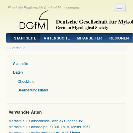
Eine freie Plattform für Content Management
Registrieren
Login
STARTSEITE
ARTENSUCHE
MITARBEITER
REGIONEN
Startseite
Startseite
Daten
Checkliste
Bearbeitungsstand
Verwandte Arten
Marasmiellus albocorticis Secr. ex Singer 1951
Marasmiellus amadelphus (Bull.) M.M. Moser 1967
Marasmiellus anthocephalus ss. M.M. Moser