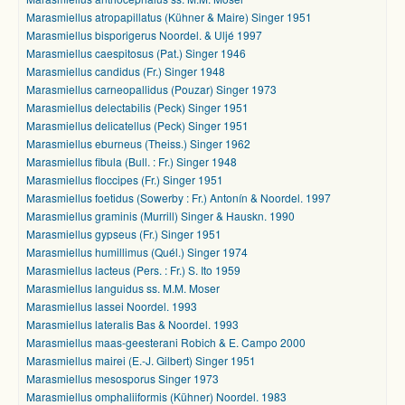
Marasmiellus atropapillatus (Kühner & Maire) Singer 1951
Marasmiellus bisporigerus Noordel. & Uljé 1997
Marasmiellus caespitosus (Pat.) Singer 1946
Marasmiellus candidus (Fr.) Singer 1948
Marasmiellus carneopallidus (Pouzar) Singer 1973
Marasmiellus delectabilis (Peck) Singer 1951
Marasmiellus delicatellus (Peck) Singer 1951
Marasmiellus eburneus (Theiss.) Singer 1962
Marasmiellus fibula (Bull. : Fr.) Singer 1948
Marasmiellus floccipes (Fr.) Singer 1951
Marasmiellus foetidus (Sowerby : Fr.) Antonín & Noordel. 1997
Marasmiellus graminis (Murrill) Singer & Hauskn. 1990
Marasmiellus gypseus (Fr.) Singer 1951
Marasmiellus humillimus (Quél.) Singer 1974
Marasmiellus lacteus (Pers. : Fr.) S. Ito 1959
Marasmiellus languidus ss. M.M. Moser
Marasmiellus lassei Noordel. 1993
Marasmiellus lateralis Bas & Noordel. 1993
Marasmiellus maas-geesterani Robich & E. Campo 2000
Marasmiellus mairei (E.-J. Gilbert) Singer 1951
Marasmiellus mesosporus Singer 1973
Marasmiellus omphaliiformis (Kühner) Noordel. 1983