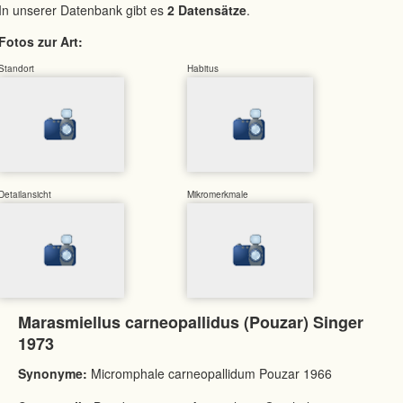
In unserer Datenbank gibt es
2 Datensätze
.
Fotos zur Art:
Standort
Habitus
Detailansicht
Mikromerkmale
Marasmiellus carneopallidus (Pouzar) Singer
1973
Synonyme:
Micromphale carneopallidum Pouzar 1966