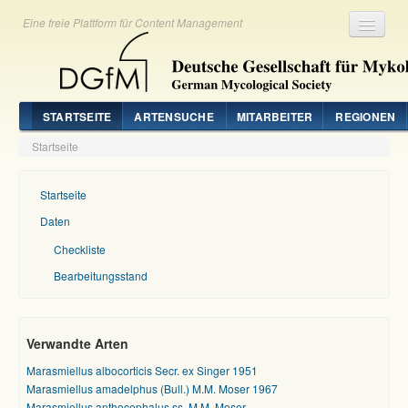
Eine freie Plattform für Content Management
Registrieren
Login
STARTSEITE
ARTENSUCHE
MITARBEITER
REGIONEN
Startseite
Startseite
Daten
Checkliste
Bearbeitungsstand
Verwandte Arten
Marasmiellus albocorticis Secr. ex Singer 1951
Marasmiellus amadelphus (Bull.) M.M. Moser 1967
Marasmiellus anthocephalus ss. M.M. Moser