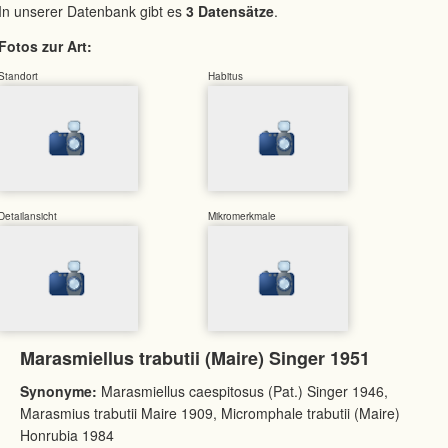
In unserer Datenbank gibt es
3 Datensätze
.
Fotos zur Art:
Standort
Habitus
Detailansicht
Mikromerkmale
Marasmiellus trabutii (Maire) Singer 1951
Synonyme:
Marasmiellus caespitosus (Pat.) Singer 1946,
Marasmius trabutii Maire 1909, Micromphale trabutii (Maire)
Honrubia 1984