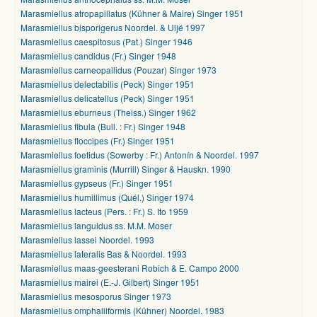
Marasmiellus atropapillatus (Kühner & Maire) Singer 1951
Marasmiellus bisporigerus Noordel. & Uljé 1997
Marasmiellus caespitosus (Pat.) Singer 1946
Marasmiellus candidus (Fr.) Singer 1948
Marasmiellus carneopallidus (Pouzar) Singer 1973
Marasmiellus delectabilis (Peck) Singer 1951
Marasmiellus delicatellus (Peck) Singer 1951
Marasmiellus eburneus (Theiss.) Singer 1962
Marasmiellus fibula (Bull. : Fr.) Singer 1948
Marasmiellus floccipes (Fr.) Singer 1951
Marasmiellus foetidus (Sowerby : Fr.) Antonín & Noordel. 1997
Marasmiellus graminis (Murrill) Singer & Hauskn. 1990
Marasmiellus gypseus (Fr.) Singer 1951
Marasmiellus humillimus (Quél.) Singer 1974
Marasmiellus lacteus (Pers. : Fr.) S. Ito 1959
Marasmiellus languidus ss. M.M. Moser
Marasmiellus lassei Noordel. 1993
Marasmiellus lateralis Bas & Noordel. 1993
Marasmiellus maas-geesterani Robich & E. Campo 2000
Marasmiellus mairei (E.-J. Gilbert) Singer 1951
Marasmiellus mesosporus Singer 1973
Marasmiellus omphaliiformis (Kühner) Noordel. 1983