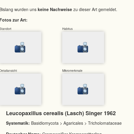
Bislang wurden uns
keine Nachweise
zu dieser Art gemeldet.
Fotos zur Art:
Standort
Habitus
Detailansicht
Mikromerkmale
Leucopaxillus cerealis (Lasch) Singer 1962
Systematik:
Basidiomycota > Agaricales > Tricholomataceae