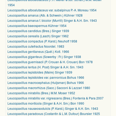
1954
Leucopaxillus alboalutaceus var. subalpinus P.-A. Moreau 1954
Leucopaxillus amarus (Alb. & Schwein.) Kühner 1928
Leucopaxillus amarus f. bicolor (Murrill) Singer & A.H. Sm. 1943
Leucopaxillus baeospermus Kühner 1954
Leucopaxillus candidus (Bres.) Singer 1939
Leucopaxillus cerealis (Lasch) Singer 1962
Leucopaxillus compactus (P. Karst.) Neuhoff 1958
Leucopaxillus cutefractus Noordel. 1983
Leucopaxillus gentianeus (Quél.) Kotl. 1966
Leucopaxillus giganteus (Sowerby : Fr.) Singer 1938
Leucopaxillus guernisacii (P. Crouan & H. Crouan) Bon 1978
Leucopaxillus lentus (H. Post) Singer & A.H. Sm. 1943
Leucopaxillus lepistoides (Maire) Singer 1939
Leucopaxillus lepistoides var. pannonicus Bohus 1966
Leucopaxillus macrocephalus (Huijsman) Bohus 1966
Leucopaxillus macrorhizus (Sacc.) Sacconi & Lazzari 1980
Leucopaxillus mirabilis (Bres.) M.M. Moser 1952
Leucopaxillus mirabilis var. nigrescens (Bres.) Fontenla & Para 2007
Leucopaxillus monticola (Singer & A.H. Sm.) Bon 1990
Leucopaxillus nauseosodulcis (P. Karst.) Singer & A.H. Sm. 1943
Leucopaxillus paradoxus (Costantin & L.M. Dufour) Boursier 1925