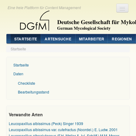
Eine freie Plattform für Content Management
Registrieren
Login
STARTSEITE
ARTENSUCHE
MITARBEITER
REGIONEN
Startseite
Startseite
Daten
Checkliste
Bearbeitungsstand
Verwandte Arten
Leucopaxillus albissimus (Peck) Singer 1939
Leucopaxillus albissimus var. cutefractus (Noordel.) E. Ludw. 2001
Leucopaxillus alboalutaceus (F.H. Møller & Jul. Schäff.) M.M. Moser