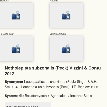
Standort
Habitus
Detailansicht
Mikromerkmale
Notholepista subzonalis (Peck) Vizzini & Contu
2012
Synonyme:
Leucopaxillus pulcherrimus (Peck) Singer & A.H.
Sm. 1943, Leucopaxillus subzonalis (Peck) H.E. Bigelow 1965
Systematik:
Basidiomycota > Agaricales > Incertae Sedis
Bitte registrieren Sie sich