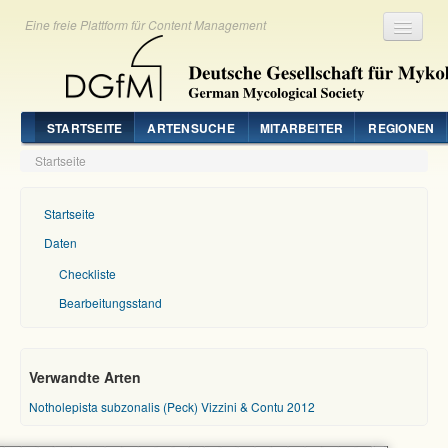
Eine freie Plattform für Content Management
Registrieren
Login
STARTSEITE
ARTENSUCHE
MITARBEITER
REGIONEN
Startseite
Startseite
Daten
Checkliste
Bearbeitungsstand
Verwandte Arten
Notholepista subzonalis (Peck) Vizzini & Contu 2012