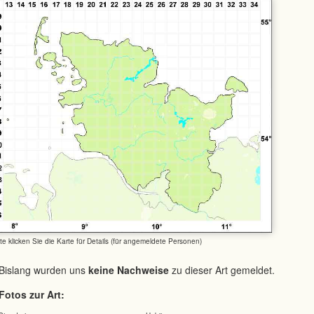
tte klicken Sie die Karte für Details (für angemeldete Personen)
Bislang wurden uns
keine Nachweise
zu dieser Art gemeldet.
Fotos zur Art: