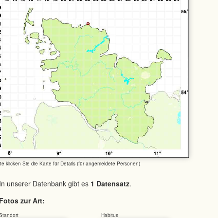
tte klicken Sie die Karte für Details (für angemeldete Personen)
In unserer Datenbank gibt es
1 Datensatz
.
Fotos zur Art:
Standort
Habitus