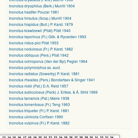
Inonotus dryophilus (Berk.) Murrill 1904
Inonotus hastifer Pouzar 1981
Inonotus hirsutus (Scop.) Murrill 1904
Inonotus hispidus (Bull.) P. Karst. 1879
Inonotus krawtzewii (Pilát) Pilát 1940
Inonotus leporinus (Fr.) Gilb. & Ryvarden 1993
Inonotus nidus-pici Pilát 1953
Inonotus nodulosus (Fr.) P. Karst. 1882
Inonotus obliquus (Pers.) Pilát 1942
Inonotus ochroporus (Van der Byl) Pegler 1964
Inonotus polymorphus ss. auct.
Inonotus radiatus (Sowerby) P. Karst. 1881
Inonotus rheades (Pers.) Bondartsev & Singer 1941
Inonotus rickii (Pat.) D.A. Reid 1957
Inonotus subiculosus (Peck) J. Erikss. & Å. Strid 1969
Inonotus tamaricis (Pat.) Maire 1938
Inonotus tomentosus (Fr.) Teng 1963
Inonotus triqueter (Fr.) P. Karst. 1881
Inonotus ulmicola Corfixen 1990
Inonotus vulpinus (Fr.) P. Karst. 1882