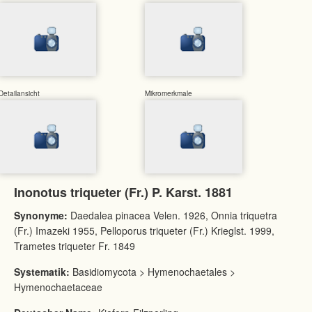
Detailansicht
Mikromerkmale
Inonotus triqueter (Fr.) P. Karst. 1881
Synonyme:
Daedalea pinacea Velen. 1926, Onnia triquetra
(Fr.) Imazeki 1955, Pelloporus triqueter (Fr.) Krieglst. 1999,
Trametes triqueter Fr. 1849
Systematik:
Basidiomycota > Hymenochaetales >
Hymenochaetaceae