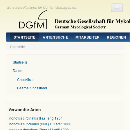
Eine freie Plattform für Content Management
Registrieren
Login
STARTSEITE
ARTENSUCHE
MITARBEITER
REGIONEN
Startseite
Startseite
Daten
Checkliste
Bearbeitungsstand
Verwandte Arten
Inonotus circinatus (Fr.) Teng 1964
Inonotus cuticularis (Bull.) P. Karst. 1880
Inonotus dryadeus (Pers.) Murrill 1908