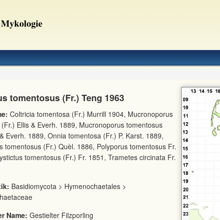
us tomentosus (Fr.) Teng 1963
e:
Coltricia tomentosa (Fr.) Murrill 1904, Mucronoporus
s (Fr.) Ellis & Everh. 1889, Mucronoporus tomentosus
is & Everh. 1889, Onnia tomentosa (Fr.) P. Karst. 1889,
s tomentosus (Fr.) Quèl. 1886, Polyporus tomentosus Fr.
ystictus tomentosus (Fr.) Fr. 1851, Trametes circinata Fr.
ik:
Basidiomycota > Hymenochaetales >
haetaceae
er Name:
Gestielter Filzporling