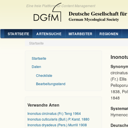
Eine freie Plattform für Content Management
STARTSEITE
ARTENSUCHE
MITARBEITER
REGIONEN
Startseite
Inonot
Startseite
Synonym
Daten
circinatu
Checkliste
(Fr.) Ell
Bearbeitungsstand
Pelloporu
1838, Pol
1848
Verwandte Arten
Systemat
Inonotus circinatus (Fr.) Teng 1964
Hymenoc
Inonotus cuticularis (Bull.) P. Karst. 1880
Inonotus dryadeus (Pers.) Murrill 1908
Deutsch