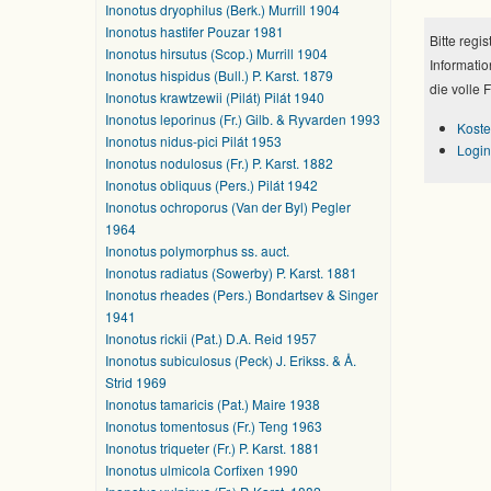
Inonotus dryophilus (Berk.) Murrill 1904
Inonotus hastifer Pouzar 1981
Bitte regi
Inonotus hirsutus (Scop.) Murrill 1904
Informatio
Inonotus hispidus (Bull.) P. Karst. 1879
die volle 
Inonotus krawtzewii (Pilát) Pilát 1940
Inonotus leporinus (Fr.) Gilb. & Ryvarden 1993
Koste
Inonotus nidus-pici Pilát 1953
Login
Inonotus nodulosus (Fr.) P. Karst. 1882
Inonotus obliquus (Pers.) Pilát 1942
Inonotus ochroporus (Van der Byl) Pegler
1964
Inonotus polymorphus ss. auct.
Inonotus radiatus (Sowerby) P. Karst. 1881
Inonotus rheades (Pers.) Bondartsev & Singer
1941
Inonotus rickii (Pat.) D.A. Reid 1957
Inonotus subiculosus (Peck) J. Erikss. & Å.
Strid 1969
Inonotus tamaricis (Pat.) Maire 1938
Inonotus tomentosus (Fr.) Teng 1963
Inonotus triqueter (Fr.) P. Karst. 1881
Inonotus ulmicola Corfixen 1990