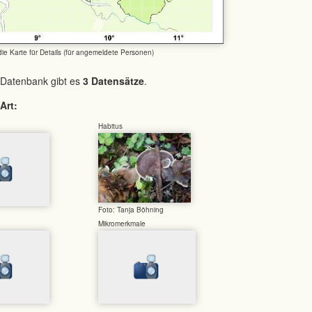
 die Karte für Details (für angemeldete Personen)
 Datenbank gibt es
3 Datensätze
.
Art:
Habitus
Foto: Tanja Böhning
Mikromerkmale