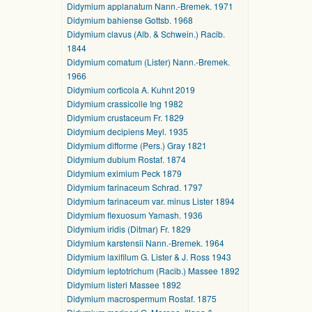
Didymium applanatum Nann.-Bremek. 1971
Didymium bahiense Gottsb. 1968
Didymium clavus (Alb. & Schwein.) Racib.
1844
Didymium comatum (Lister) Nann.-Bremek.
1966
Didymium corticola A. Kuhnt 2019
Didymium crassicolle Ing 1982
Didymium crustaceum Fr. 1829
Didymium decipiens Meyl. 1935
Didymium difforme (Pers.) Gray 1821
Didymium dubium Rostaf. 1874
Didymium eximium Peck 1879
Didymium farinaceum Schrad. 1797
Didymium farinaceum var. minus Lister 1894
Didymium flexuosum Yamash. 1936
Didymium iridis (Ditmar) Fr. 1829
Didymium karstensii Nann.-Bremek. 1964
Didymium laxifilum G. Lister & J. Ross 1943
Didymium leptotrichum (Racib.) Massee 1892
Didymium listeri Massee 1892
Didymium macrospermum Rostaf. 1875