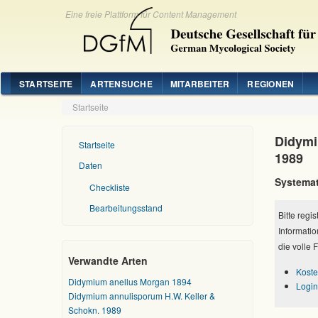
Eine freie Plattform für Content Management
STARTSEITE
ARTENSUCHE
MITARBEITER
REGIONEN
Startseite
Didymi
Startseite
1989
Daten
Systemat
Checkliste
Bearbeitungsstand
Bitte regi
Informatio
die volle 
Verwandte Arten
Koste
Didymium anellus Morgan 1894
Login
Didymium annulisporum H.W. Keller &
Schokn. 1989