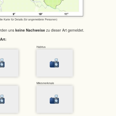
 die Karte für Details (für angemeldete Personen)
urden uns
keine Nachweise
zu dieser Art gemeldet.
Art:
Habitus
Mikromerkmale