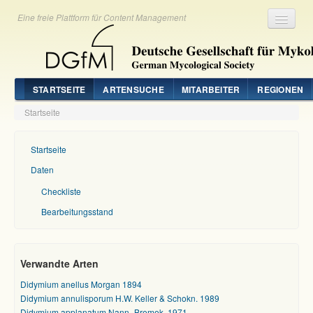
Eine freie Plattform für Content Management
Registrieren
Login
STARTSEITE
ARTENSUCHE
MITARBEITER
REGIONEN
Startseite
Startseite
Daten
Checkliste
Bearbeitungsstand
Verwandte Arten
Didymium anellus Morgan 1894
Didymium annulisporum H.W. Keller & Schokn. 1989
Didymium applanatum Nann.-Bremek. 1971