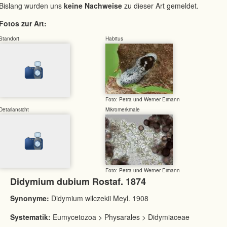
Bislang wurden uns
keine Nachweise
zu dieser Art gemeldet.
Fotos zur Art:
Standort
Habitus
Foto: Petra und Werner Eimann
Detailansicht
Mikromerkmale
Foto: Petra und Werner Eimann
Didymium dubium Rostaf. 1874
Synonyme:
Didymium wilczekii Meyl. 1908
Systematik:
Eumycetozoa > Physarales > Didymiaceae