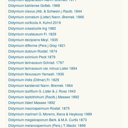
Didymium bahiense Gottsb. 1968
Didymium clavus (Alb. & Schwein.) Racib. 1844
Didymium comatum (Lister) Nann.-Bremek. 1966
Didymium corticola A. Kuhnt 2019
Didymium crassicolle Ing 1982
Didymium crustaceum Fr. 1829
Didymium decipiens Meyl. 1935
Didymium difforme (Pers.) Gray 1821
Didymium dubium Rostaf. 1874
Didymium eximium Peck 1879
Didymium farinaceum Schrad. 1797
Didymium farinaceum var. minus Lister 1894
Didymium flexuosum Yamash. 1936
Didymium iridis (Ditmar) Fr. 1829
Didymium karstensii Nann.-Bremek. 1964
Didymium laxifilum G. Lister & J. Ross 1943
Didymium leptotrichum (Racib.) Massee 1892
Didymium listeri Massee 1892
Didymium macrospermum Rostaf. 1875
Didymium marineri G. Moreno, Illana & Heykoop 1989
Didymium megalosporum Berk. & M.A. Curtis 1873
Didymium melanospermum (Pers.) T. Macbr. 1899