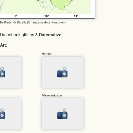
 die Karte für Details (für angemeldete Personen)
 Datenbank gibt es
3 Datensätze
.
Art:
Habitus
Mikromerkmale