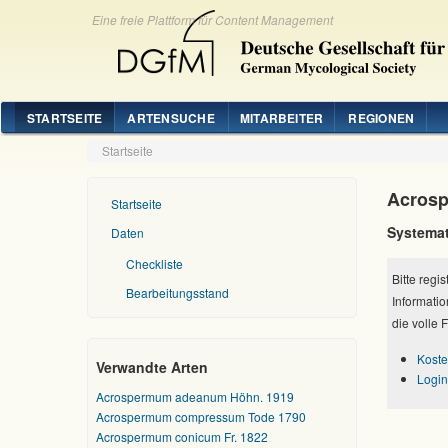
Eine freie Plattform für Content Management
STARTSEITE
ARTENSUCHE
MITARBEITER
REGIONEN
Startseite
Acrosp
Startseite
Systemat
Daten
Checkliste
Bitte regi
Bearbeitungsstand
Informatio
die volle 
Koste
Verwandte Arten
Login
Acrospermum adeanum Höhn. 1919
Acrospermum compressum Tode 1790
Acrospermum conicum Fr. 1822