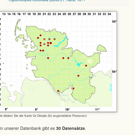
tte klicken Sie die Karte für Details (für angemeldete Personen)
In unserer Datenbank gibt es
30 Datensätze
.