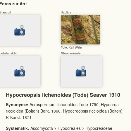
Fotos zur Art:
Standort
Habitus
Foto: Karl Wehr
Detailansicht
Mikromerkmale
Hypocreopsis lichenoides (Tode) Seaver 1910
Synonyme:
Acrospermum lichenoides Tode 1790, Hypocrea
riccioidea (Bolton) Berk. 1860, Hypocreopsis riccioidea (Bolton)
P. Karst. 1871
Systematik:
Ascomycota > Hypocreales > Hypocreaceae