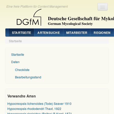
Eine freie Plattform für Content Management
Registrieren
Login
STARTSEITE
ARTENSUCHE
MITARBEITER
REGIONEN
Startseite
Startseite
Daten
Checkliste
Bearbeitungsstand
Verwandte Arten
Hypocreopsis lichenoides (Tode) Seaver 1910
Hypocreopsis rhododendri Thaxt. 1922
Hypocreopsis riccioidea (Bolton) P. Karst. 1871