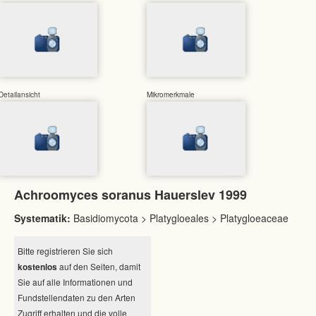
Detailansicht
Mikromerkmale
Achroomyces soranus Hauerslev 1999
Systematik:
Basidiomycota > Platygloeales > Platygloeaceae
Bitte registrieren Sie sich
kostenlos
auf den Seiten, damit
Sie auf alle Informationen und
Fundstellendaten zu den Arten
Zugriff erhalten und die volle