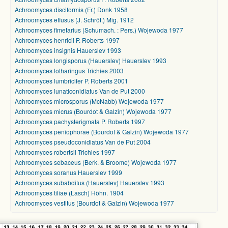
Achroomyces disciformis (Fr.) Donk 1958
Achroomyces effusus (J. Schröt.) Mig. 1912
Achroomyces fimetarius (Schumach. : Pers.) Wojewoda 1977
Achroomyces henricii P. Roberts 1997
Achroomyces insignis Hauerslev 1993
Achroomyces longisporus (Hauerslev) Hauerslev 1993
Achroomyces lotharingus Trichies 2003
Achroomyces lumbricifer P. Roberts 2001
Achroomyces lunaticonidiatus Van de Put 2000
Achroomyces microsporus (McNabb) Wojewoda 1977
Achroomyces micrus (Bourdot & Galzin) Wojewoda 1977
Achroomyces pachysterigmata P. Roberts 1997
Achroomyces peniophorae (Bourdot & Galzin) Wojewoda 1977
Achroomyces pseudoconidiatus Van de Put 2004
Achroomyces robertsii Trichies 1997
Achroomyces sebaceus (Berk. & Broome) Wojewoda 1977
Achroomyces soranus Hauerslev 1999
Achroomyces subabditus (Hauerslev) Hauerslev 1993
Achroomyces tiliae (Lasch) Höhn. 1904
Achroomyces vestitus (Bourdot & Galzin) Wojewoda 1977