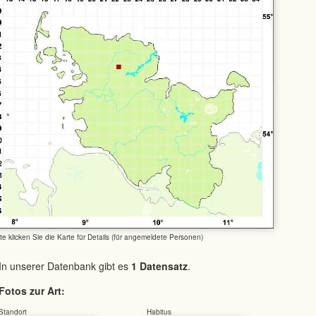
tte klicken Sie die Karte für Details (für angemeldete Personen)
In unserer Datenbank gibt es
1 Datensatz
.
Fotos zur Art:
Standort
Habitus