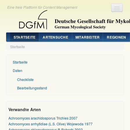
Eine freie Plattform für Content Management
Registrieren
Login
STARTSEITE
ARTENSUCHE
MITARBEITER
REGIONEN
Startseite
Startseite
Daten
Checkliste
Bearbeitungsstand
Verwandte Arten
Achroomyces arachidosporus Trichies 2007
Achroomyces arrhytidiae (L.S. Olive) Wojewoda 1977
Achroomyces chlamydosporus P. Roberts 2002