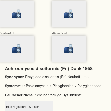
Detailansicht
Mikromerkmale
Achroomyces disciformis (Fr.) Donk 1958
Synonyme:
Platygloea disciformis (Fr.) Neuhoff 1936
Systematik:
Basidiomycota > Platygloeales > Platygloeaceae
Deutscher Name:
Scheibenförmige Hyalinkruste
Bitte registrieren Sie sich