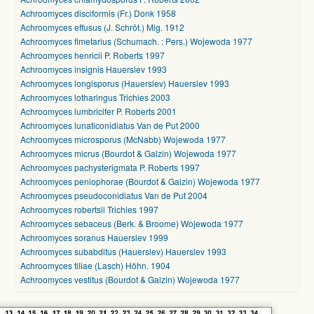
Achroomyces disciformis (Fr.) Donk 1958
Achroomyces effusus (J. Schröt.) Mig. 1912
Achroomyces fimetarius (Schumach. : Pers.) Wojewoda 1977
Achroomyces henricii P. Roberts 1997
Achroomyces insignis Hauerslev 1993
Achroomyces longisporus (Hauerslev) Hauerslev 1993
Achroomyces lotharingus Trichies 2003
Achroomyces lumbricifer P. Roberts 2001
Achroomyces lunaticonidiatus Van de Put 2000
Achroomyces microsporus (McNabb) Wojewoda 1977
Achroomyces micrus (Bourdot & Galzin) Wojewoda 1977
Achroomyces pachysterigmata P. Roberts 1997
Achroomyces peniophorae (Bourdot & Galzin) Wojewoda 1977
Achroomyces pseudoconidiatus Van de Put 2004
Achroomyces robertsii Trichies 1997
Achroomyces sebaceus (Berk. & Broome) Wojewoda 1977
Achroomyces soranus Hauerslev 1999
Achroomyces subabditus (Hauerslev) Hauerslev 1993
Achroomyces tiliae (Lasch) Höhn. 1904
Achroomyces vestitus (Bourdot & Galzin) Wojewoda 1977