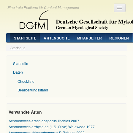
Eine freie Plattform für Content Management
Registrieren
Login
STARTSEITE
ARTENSUCHE
MITARBEITER
REGIONEN
Startseite
Startseite
Daten
Checkliste
Bearbeitungsstand
Verwandte Arten
Achroomyces arachidosporus Trichies 2007
Achroomyces arrhytidiae (L.S. Olive) Wojewoda 1977
Achroomyces chlamydosporus P. Roberts 2002