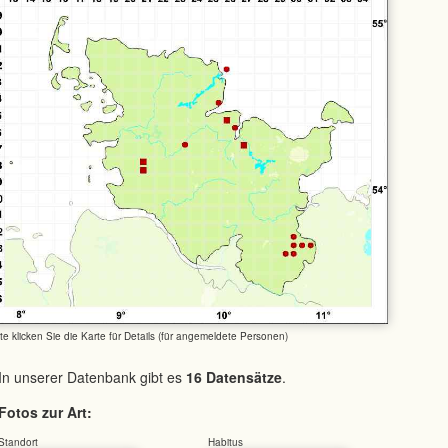
tte klicken Sie die Karte für Details (für angemeldete Personen)
In unserer Datenbank gibt es
16 Datensätze
.
Fotos zur Art:
Standort
Habitus