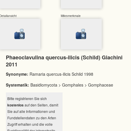
Detailansicht
Mikromerkmale
Phaeoclavulina quercus-ilicis (Schild) Giachini
2011
Synonyme:
Ramaria quercus-ilicis Schild 1998
Systematik:
Basidiomycota > Gomphales > Gomphaceae
Bitte registrieren Sie sich
kostenlos
auf den Seiten, damit
Sie auf alle Informationen und
Fundstellendaten zu den Arten
Zugriff erhalten und die volle
Funktionalität der internetseite