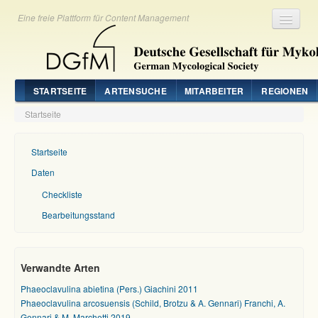
Eine freie Plattform für Content Management
Registrieren
Login
STARTSEITE
ARTENSUCHE
MITARBEITER
REGIONEN
Startseite
Startseite
Daten
Checkliste
Bearbeitungsstand
Verwandte Arten
Phaeoclavulina abietina (Pers.) Giachini 2011
Phaeoclavulina arcosuensis (Schild, Brotzu & A. Gennari) Franchi, A.
Gennari & M. Marchetti 2019