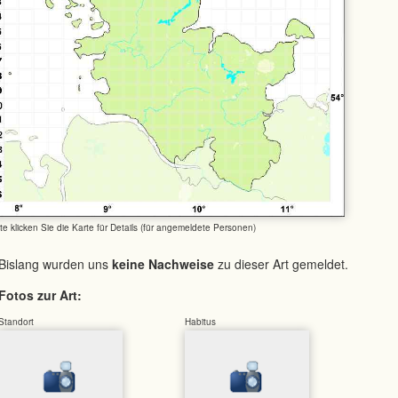
tte klicken Sie die Karte für Details (für angemeldete Personen)
Bislang wurden uns
keine Nachweise
zu dieser Art gemeldet.
Fotos zur Art:
Standort
Habitus