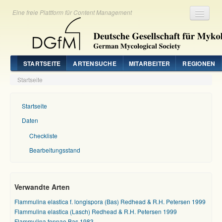
Eine freie Plattform für Content Management
Registrieren
Login
STARTSEITE
ARTENSUCHE
MITARBEITER
REGIONEN
Startseite
Startseite
Daten
Checkliste
Bearbeitungsstand
Verwandte Arten
Flammulina elastica f. longispora (Bas) Redhead & R.H. Petersen 1999
Flammulina elastica (Lasch) Redhead & R.H. Petersen 1999
Flammulina fennae Bas 1983