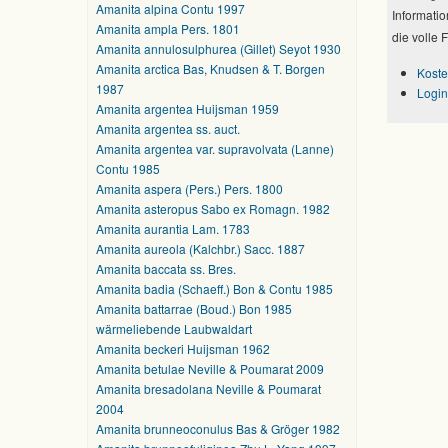
Amanita alpina Contu 1997
Informatio
Amanita ampla Pers. 1801
die volle 
Amanita annulosulphurea (Gillet) Seyot 1930
Amanita arctica Bas, Knudsen & T. Borgen
Koste
1987
Login
Amanita argentea Huijsman 1959
Amanita argentea ss. auct.
Amanita argentea var. supravolvata (Lanne)
Contu 1985
Amanita aspera (Pers.) Pers. 1800
Amanita asteropus Sabo ex Romagn. 1982
Amanita aurantia Lam. 1783
Amanita aureola (Kalchbr.) Sacc. 1887
Amanita baccata ss. Bres.
Amanita badia (Schaeff.) Bon & Contu 1985
Amanita battarrae (Boud.) Bon 1985
wärmeliebende Laubwaldart
Amanita beckeri Huijsman 1962
Amanita betulae Neville & Poumarat 2009
Amanita bresadolana Neville & Poumarat
2004
Amanita brunneoconulus Bas & Gröger 1982