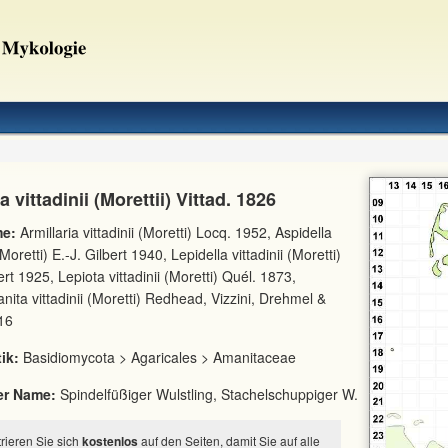
 vittadinii (Morettii) Vittad. 1826
e:
Armillaria vittadinii (Moretti) Locq. 1952, Aspidella
 (Moretti) E.-J. Gilbert 1940, Lepidella vittadinii (Moretti)
ert 1925, Lepiota vittadinii (Moretti) Quél. 1873,
ita vittadinii (Moretti) Redhead, Vizzini, Drehmel &
16
ik:
Basidiomycota > Agaricales > Amanitaceae
er Name:
Spindelfüßiger Wulstling, Stachelschuppiger W.
strieren Sie sich
kostenlos
auf den Seiten, damit Sie auf alle