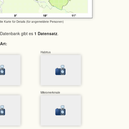
 die Karte für Details (für angemeldete Personen)
 Datenbank gibt es
1 Datensatz
.
Art:
Habitus
Mikromerkmale