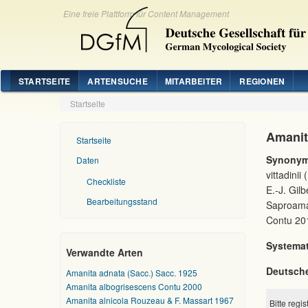
Eine freie Plattform für Content Management
STARTSEITE
ARTENSUCHE
MITARBEITER
REGIONEN
Startseite
Amanita
Startseite
Synonym
Daten
vittadinii
Checkliste
E.-J. Gilb
Bearbeitungsstand
Saproaman
Contu 20
Systemat
Verwandte Arten
Deutsch
Amanita adnata (Sacc.) Sacc. 1925
Amanita albogrisescens Contu 2000
Amanita alnicola Rouzeau & F. Massart 1967
Bitte regi