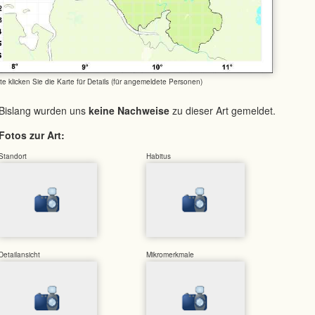
tte klicken Sie die Karte für Details (für angemeldete Personen)
Bislang wurden uns
keine Nachweise
zu dieser Art gemeldet.
Fotos zur Art:
Standort
Habitus
Detailansicht
Mikromerkmale