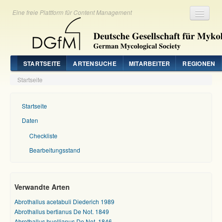
Eine freie Plattform für Content Management
Registrieren
Login
STARTSEITE
ARTENSUCHE
MITARBEITER
REGIONEN
Startseite
Startseite
Daten
Checkliste
Bearbeitungsstand
Verwandte Arten
Abrothallus acetabuli Diederich 1989
Abrothallus bertianus De Not. 1849
Abrothallus buellianus De Not. 1846