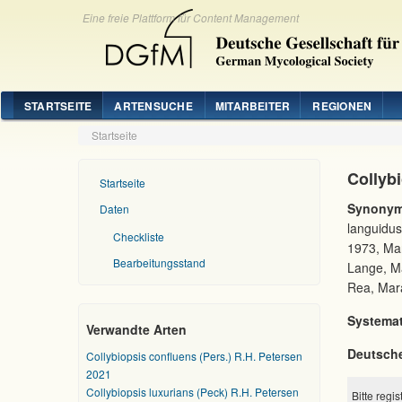
Eine freie Plattform für Content Management
STARTSEITE
ARTENSUCHE
MITARBEITER
REGIONEN
Startseite
Collybi
Startseite
Synonym
Daten
languidus
Checkliste
1973, Mar
Bearbeitungsstand
Lange, Ma
Rea, Maras
Systemat
Verwandte Arten
Deutsch
Collybiopsis confluens (Pers.) R.H. Petersen
2021
Collybiopsis luxurians (Peck) R.H. Petersen
Bitte regi