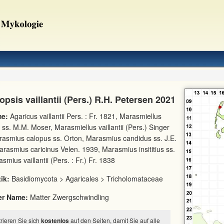
opsis vaillantii (Pers.) R.H. Petersen 2021
e:
Agaricus vaillantii Pers. : Fr. 1821, Marasmiellus
 ss. M.M. Moser, Marasmiellus vaillantii (Pers.) Singer
asmius calopus ss. Orton, Marasmius candidus ss. J.E.
rasmius caricinus Velen. 1939, Marasmius insititius ss.
mius vaillantii (Pers. : Fr.) Fr. 1838
ik:
Basidiomycota > Agaricales > Tricholomataceae
er Name:
Matter Zwergschwindling
strieren Sie sich
kostenlos
auf den Seiten, damit Sie auf alle