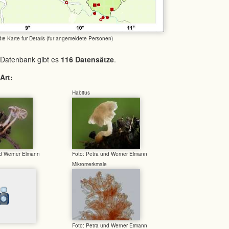
 die Karte für Details (für angemeldete Personen)
 Datenbank gibt es
116 Datensätze
.
Art:
Habitus
nd Werner Eimann
Foto: Petra und Werner Eimann
Mikromerkmale
Foto: Petra und Werner Eimann