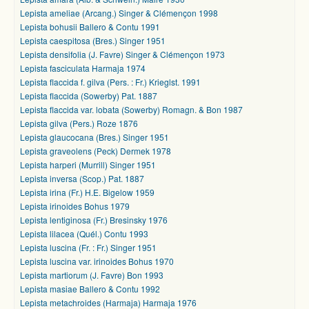
Lepista ameliae (Arcang.) Singer & Clémençon 1998
Lepista bohusii Ballero & Contu 1991
Lepista caespitosa (Bres.) Singer 1951
Lepista densifolia (J. Favre) Singer & Clémençon 1973
Lepista fasciculata Harmaja 1974
Lepista flaccida f. gilva (Pers. : Fr.) Krieglst. 1991
Lepista flaccida (Sowerby) Pat. 1887
Lepista flaccida var. lobata (Sowerby) Romagn. & Bon 1987
Lepista gilva (Pers.) Roze 1876
Lepista glaucocana (Bres.) Singer 1951
Lepista graveolens (Peck) Dermek 1978
Lepista harperi (Murrill) Singer 1951
Lepista inversa (Scop.) Pat. 1887
Lepista irina (Fr.) H.E. Bigelow 1959
Lepista irinoides Bohus 1979
Lepista lentiginosa (Fr.) Bresinsky 1976
Lepista lilacea (Quél.) Contu 1993
Lepista luscina (Fr. : Fr.) Singer 1951
Lepista luscina var. irinoides Bohus 1970
Lepista martiorum (J. Favre) Bon 1993
Lepista masiae Ballero & Contu 1992
Lepista metachroides (Harmaja) Harmaja 1976