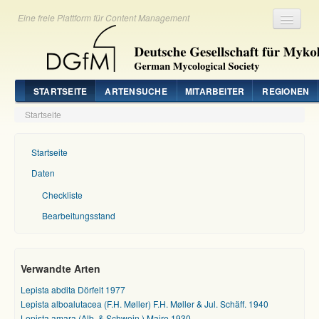
Eine freie Plattform für Content Management
Registrieren
Login
STARTSEITE
ARTENSUCHE
MITARBEITER
REGIONEN
Startseite
Startseite
Daten
Checkliste
Bearbeitungsstand
Verwandte Arten
Lepista abdita Dörfelt 1977
Lepista alboalutacea (F.H. Møller) F.H. Møller & Jul. Schäff. 1940
Lepista amara (Alb. & Schwein.) Maire 1930