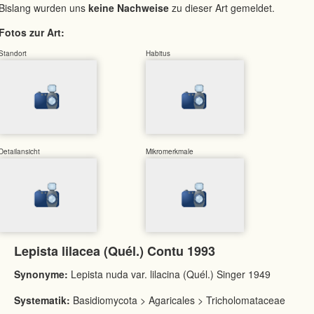
Bislang wurden uns
keine Nachweise
zu dieser Art gemeldet.
Fotos zur Art:
Standort
Habitus
Detailansicht
Mikromerkmale
Lepista lilacea (Quél.) Contu 1993
Synonyme:
Lepista nuda var. lilacina (Quél.) Singer 1949
Systematik:
Basidiomycota > Agaricales > Tricholomataceae