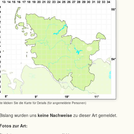
tte klicken Sie die Karte für Details (für angemeldete Personen)
Bislang wurden uns
keine Nachweise
zu dieser Art gemeldet.
Fotos zur Art: