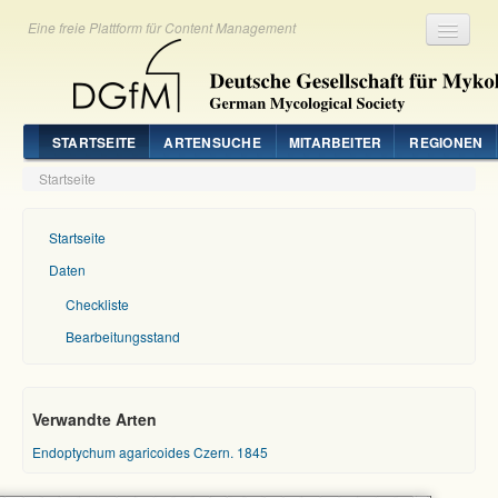
Eine freie Plattform für Content Management
Registrieren
Login
STARTSEITE
ARTENSUCHE
MITARBEITER
REGIONEN
Startseite
Startseite
Daten
Checkliste
Bearbeitungsstand
Verwandte Arten
Endoptychum agaricoides Czern. 1845