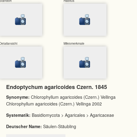
Standort
Habitus
Detailansicht
Mikromerkmale
Endoptychum agaricoides Czern. 1845
Synonyme:
Chlorophyllum agaricoides (Czern.) Vellinga
Chlorophyllum agaricoides (Czern.) Vellinga 2002
Systematik:
Basidiomycota > Agaricales > Agaricaceae
Deutscher Name:
Säulen-Stäubling